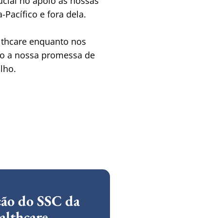
ial no apoio às nossas 
Pacífico e fora dela.
lthcare enquanto nos 
do a nossa promessa de 
lho.
ão do SSC da
althcare