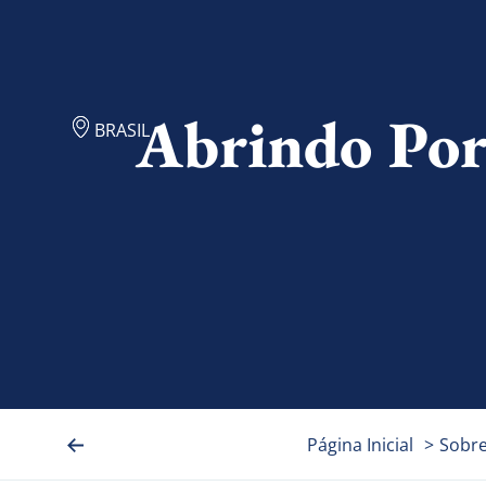
Abrindo Por
BRASIL
Página Inicial
>
Sobr