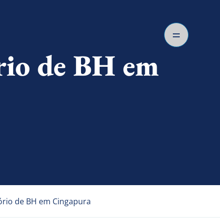
rio de BH em
tório de BH em Cingapura