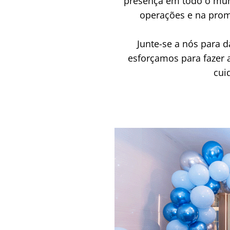
presença em todo o mund
operações e na promo
Junte-se a nós para d
esforçamos para fazer 
cui