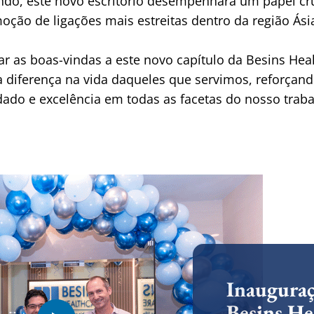
o, este novo escritório desempenhará um papel cruc
ção de ligações mais estreitas dentro da região Ásia-
ar as boas-vindas a este novo capítulo da Besins Hea
a diferença na vida daqueles que servimos, reforçan
dado e excelência em todas as facetas do nosso traba
Inauguraç
Besins He