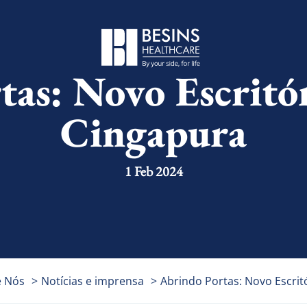
tas: Novo Escritó
Cingapura
1 Feb 2024
e Nós
>
Notícias e imprensa
>
Abrindo Portas: Novo Escri