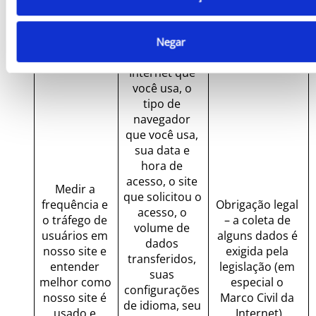
localização 
geográfica do 
provedor de 
Negar
serviços de 
Internet que 
você usa, o 
tipo de 
navegador 
que você usa, 
sua data e 
hora de 
acesso, o site 
Medir a 
que solicitou o 
frequência e 
Obrigação legal 
acesso, o 
o tráfego de 
– a coleta de 
volume de 
usuários em 
alguns dados é 
dados 
nosso site e 
exigida pela 
transferidos, 
entender 
legislação (em 
suas 
melhor como 
especial o 
configurações 
nosso site é 
Marco Civil da 
de idioma, seu 
usado e 
Internet)