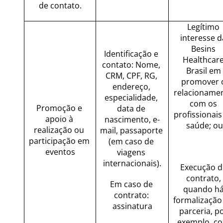
de contato.
Legítimo 
interesse da
Besins 
Identificação e 
Healthcare
contato: Nome, 
Brasil em 
CRM, CPF, RG, 
promover o
endereço, 
relacionamen
especialidade, 
com os 
Promoção e 
data de 
profissionais 
apoio à 
nascimento, e-
saúde; ou
realização ou 
mail, passaporte 
participação em 
(em caso de 
eventos
viagens 
internacionais).
Execução de
contrato, 
Em caso de 
quando há
contrato: 
formalização 
assinatura
parceria, po
exemplo, co