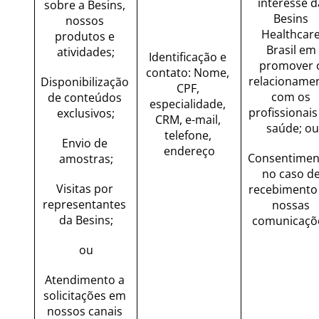
interesse da
sobre a Besins, 
Besins 
nossos 
Healthcare
produtos e 
Brasil em 
atividades;
Identificação e 
promover o
contato: Nome, 
relacionamen
Disponibilização 
CPF, 
com os 
de conteúdos 
especialidade, 
profissionais 
exclusivos;
CRM, e-mail, 
saúde; ou
telefone, 
Envio de 
endereço
Consentiment
amostras;
no caso de
Visitas por 
recebimento 
representantes 
nossas 
da Besins;
comunicaçõ
ou
Atendimento a 
solicitações em 
nossos canais 