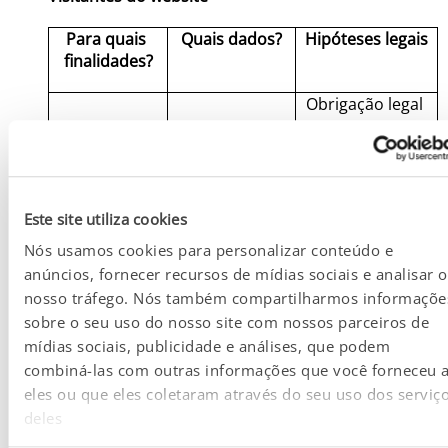
Para quais 
Quais dados?
Hipóteses legais
finalidades?
Obrigação legal 
– 
disponibilização 
de canais de 
atendimento 
conforme
Este site utiliza cookies
Nós usamos cookies para personalizar conteúdo e
exigido pela 
anúncios, fornecer recursos de mídias sociais e analisar o
legislação 
nosso tráfego. Nós também compartilharmos informaçõe
brasileira; ou
Atendimento 
Identificação e 
sobre o seu uso do nosso site com nossos parceiros de
a solicitações 
contato: 
mídias sociais, publicidade e análises, que podem
em nossos 
Nome, 
combiná-las com outras informações que você forneceu 
canais de 
telefone, e-
Legítimo 
eles ou que eles coletaram através do seu uso dos serviç
contato
mail
interesse da 
deles
Besins 