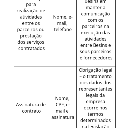
Besins em 
para 
manter a 
realização de 
comunicação 
atividades 
Nome, e-
com os 
entre os 
mail, 
parceiros na 
parceiros ou 
telefone
execução das 
prestação 
atividades 
dos serviços 
entre Besins e 
contratados
seus parceiros 
e fornecedores
Obrigação legal 
– o tratamento 
dos dados dos 
representantes 
legais da 
Nome, 
empresa 
Assinatura de 
CPF, e-
ocorre nos 
contrato
mail e 
termos 
assinatura
determinados 
na legislação 